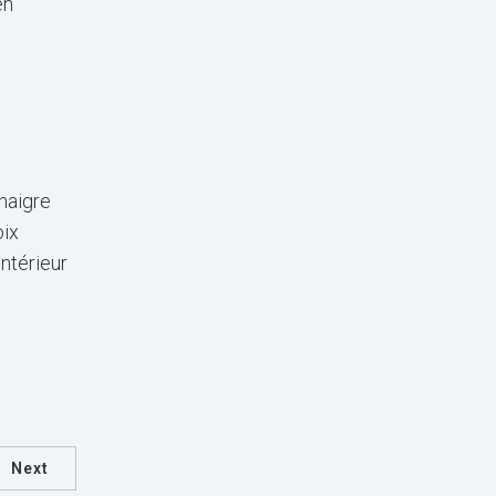
en
inaigre
oix
ntérieur
Next