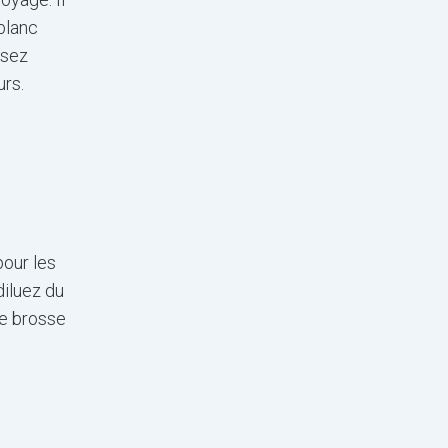
 blanc
ssez
urs.
pour les
diluez du
ne brosse