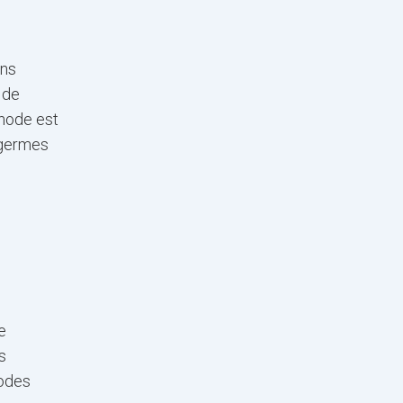
ans
 de
thode est
s germes
e
s
hodes