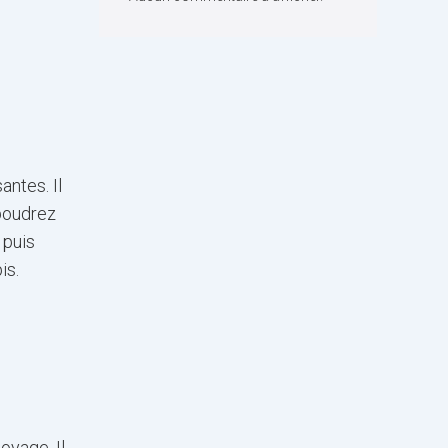
antes. Il
upoudrez
 puis
is.
oyage. Il